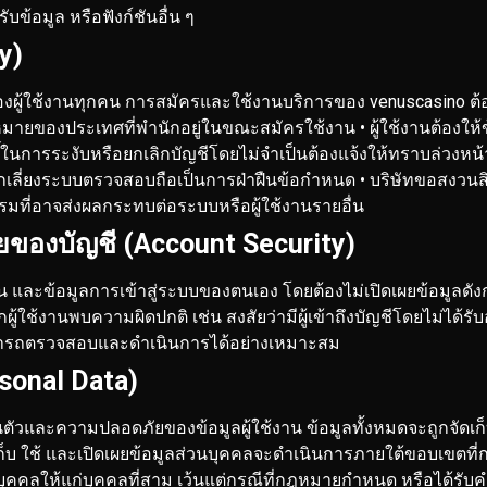
ับข้อมูล หรือฟังก์ชันอื่น ๆ
ty)
้ใช้งานทุกคน การสมัครและใช้งานบริการของ venuscasino ต้องเ
กฎหมายของประเทศที่พำนักอยู่ในขณะสมัครใช้งาน
• ผู้ใช้งานต้องใ
ิ์ในการระงับหรือยกเลิกบัญชีโดยไม่จำเป็นต้องแจ้งให้ทราบล่วงหน้
ีกเลี่ยงระบบตรวจสอบถือเป็นการฝ่าฝืนข้อกำหนด
• บริษัทขอสงวนส
กรรมที่อาจส่งผลกระทบต่อระบบหรือผู้ใช้งานรายอื่น
ของบัญชี (Account Security)
ผ่าน และข้อมูลการเข้าสู่ระบบของตนเอง โดยต้องไม่เปิดเผยข้อมูลด
ผู้ใช้งานพบความผิดปกติ เช่น สงสัยว่ามีผู้เข้าถึงบัญชีโดยไม่ได้ร
สามารถตรวจสอบและดำเนินการได้อย่างเหมาะสม
sonal Data)
นตัวและความปลอดภัยของข้อมูลผู้ใช้งาน ข้อมูลทั้งหมดจะถูกจัด
เก็บ ใช้ และเปิดเผยข้อมูลส่วนบุคคลจะดำเนินการภายใต้ขอบเขต
่วนบุคคลให้แก่บุคคลที่สาม เว้นแต่กรณีที่กฎหมายกำหนด หรือได้