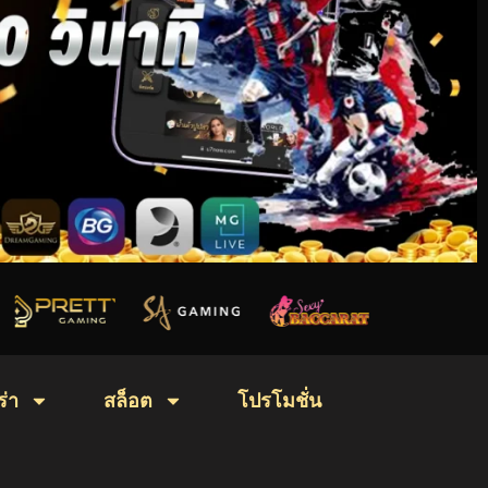
่า
สล็อต
โปรโมชั่น