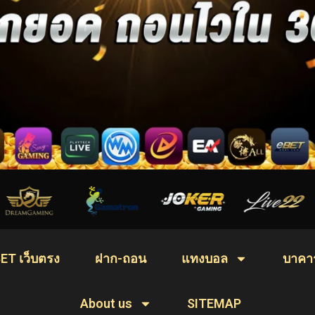
ET เว็บตรง
ฝาก-ถอน
แทงบอล
บาคาร
About us
SITEMAP