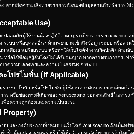
ตนเอง หากเกิดความเสียหายจากการเปิดเผยข้อมูลส่วนตัวหรือการใช
Acceptable Use)
ละปลอดภัย ผู้ใช้งานต้องปฏิบัติตามกฎระเบียบของ venuscasino อย
ท ระบบ หรือบุคคลอื่น
• ห้ามพยายามเข้าถึงข้อมูล ระบบ หรือส่วน
มาเพื่อเอาเปรียบระบบ หรือทำให้เว็บไซต์ทำงานผิดปกติ
• ห้ามอัป
 หรือใช้ข้อมูลผู้อื่นโดยไม่ได้รับอนุญาต
หากตรวจพบการกระทำที่ฝ่
ื่อรักษาความปลอดภัยและความเป็นธรรมของระบบ
และโปรโมชั่น (If Applicable)
กับธุรกรรม โบนัส หรือโปรโมชั่น ผู้ใช้งานควรศึกษารายละเอียดเงื่อ
ร หรือช่องทางที่เกี่ยวข้อง
venuscasino ขอสงวนสิทธิ์ในการแก้ไ
ป็นเพื่อความถูกต้องและความเป็นธรรม
l Property)
างระบบ และองค์ประกอบทั้งหมดบนเว็บไซต์ venuscasino ถือเป็นทร
 ทำซ้ำ ดัดแปลง เผยแพร่ หรือใช้เพื่อวัตถุประสงค์ทางการค้าโดยไ