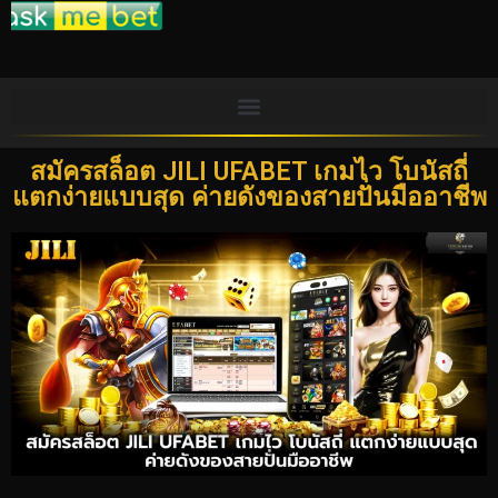
สมัครสล็อต JILI UFABET เกมไว โบนัสถี่
แตกง่ายแบบสุด ค่ายดังของสายปั่นมืออาชีพ