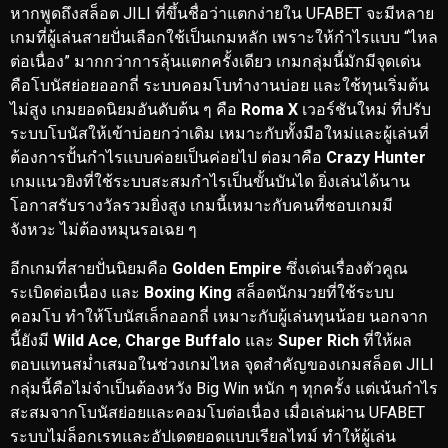
หากพูดถึงสล็อต JILI ที่ขึ้นชื่อว่าแตกง่ายใน UFABET จะมีหลาย
เกมที่ผู้เล่นสายปั่นเลือกใช้เป็นเกมหลัก เพราะให้กำไรแบบ “ไหล
ต่อเนื่อง” มากกว่าการลุ้นแตกครั้งเดียว เกมกลุ่มนี้มักมีจุดเด่น
คือโบนัสย่อยออกถี่ ระบบคอมโบทำงานบ่อย และใช้ทุนเริ่มต้น
ไม่สูง
เกมยอดนิยมอันดับต้น ๆ คือ
Roma X
เวอร์ชันใหม่ ที่ปรับ
ระบบโบนัสให้เข้าบ่อยกว่าเดิม เหมาะกับทั้งมือใหม่และผู้เล่นที่
ต้องการปั้นกำไรแบบค่อยเป็นค่อยไป ต่อมาคือ
Crazy Hunter
เกมแนวยิงที่ใช้ระบบสะสมกำไรเป็นขั้นบันได ยิ่งเล่นได้นาน
โอกาสรับรางวัลรวมยิ่งสูง เกมนี้เหมาะกับคนที่ชอบเกมมี
จังหวะ ไม่ต้องหมุนรอเฉย ๆ
อีกเกมที่สายปั่นนิยมคือ
Golden Empire
ซึ่งเด่นเรื่องตัวคูณ
ระเบิดต่อเนื่อง และ
Boxing King
สล็อตนักมวยที่ใช้ระบบ
คอมโบ ทำให้โบนัสเล็กออกถี่ เหมาะกับผู้เล่นทุนน้อย นอกจาก
นี้ยังมี
Wild Ace
,
Charge Buffalo
และ
Super Rich
ที่ให้ผล
ตอบแทนสม่ำเสมอในช่วงเกมไหล
จุดสำคัญของเกมสล็อต JILI
กลุ่มนี้คือไม่จำเป็นต้องหวัง Big Win หนัก ๆ ทุกครั้ง แต่เน้นกำไร
สะสมจากโบนัสย่อยและคอมโบต่อเนื่อง เมื่อเล่นผ่าน UFABET
ระบบไม่ล็อกเรทและอัปเดตยอดแบบเรียลไทม์ ทำให้ผู้เล่น