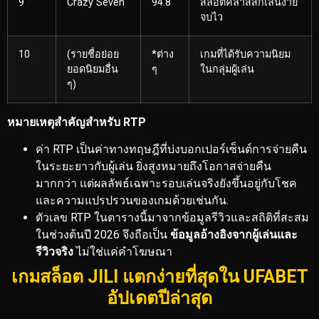
9
Crazy Seven
94.8
สล็อตคลาสสิกเล่นง่าย
จบไว
10
(รายชื่อย่อย
*ต่าง
เกมที่ได้รับความนิยม
ยอดนิยมอื่น
ๆ
ในกลุ่มผู้เล่น
ๆ)
หมายเหตุสำคัญสำหรับ RTP
ค่า RTP เป็นค่าทางทฤษฎีที่บ่งบอกเปอร์เซ็นต์การจ่ายคืน
ในระยะยาวกับผู้เล่น ยิ่งสูงหมายถึงโอกาสจ่ายคืน
มากกว่า แต่ผลลัพธ์เฉพาะรอบเล่นจริงยังขึ้นอยู่กับโชค
และความแปรปรวนของเกมด้วยเช่นกัน.
ตัวเลข RTP ในตารางนี้มาจากข้อมูลรีวิวและสถิติที่สะสม
ในช่วงต้นปี 2026 จึงถือเป็น
ข้อมูลอ้างอิงจากผู้เล่นและ
รีวิวจริง
ไม่ใช่แค่คำโฆษณา
เกมสล็อต JILI แตกง่ายที่สุดใน UFABET
อัปเดตปีล่าสุด