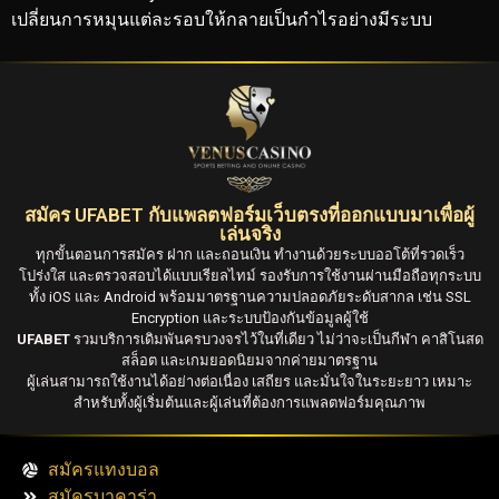
เปลี่ยนการหมุนแต่ละรอบให้กลายเป็นกำไรอย่างมีระบบ
สมัคร UFABET กับแพลตฟอร์มเว็บตรงที่ออกแบบมาเพื่อผู้
เล่นจริง
ทุกขั้นตอนการสมัคร ฝาก และถอนเงิน ทำงานด้วยระบบออโต้ที่รวดเร็ว
โปร่งใส และตรวจสอบได้แบบเรียลไทม์ รองรับการใช้งานผ่านมือถือทุกระบบ
ทั้ง iOS และ Android พร้อมมาตรฐานความปลอดภัยระดับสากล เช่น SSL
Encryption และระบบป้องกันข้อมูลผู้ใช้
UFABET
รวมบริการเดิมพันครบวงจรไว้ในที่เดียว ไม่ว่าจะเป็นกีฬา คาสิโนสด
สล็อต และเกมยอดนิยมจากค่ายมาตรฐาน
ผู้เล่นสามารถใช้งานได้อย่างต่อเนื่อง เสถียร และมั่นใจในระยะยาว เหมาะ
สำหรับทั้งผู้เริ่มต้นและผู้เล่นที่ต้องการแพลตฟอร์มคุณภาพ
สมัครแทงบอล
สมัครบาคาร่า