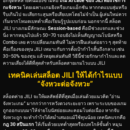
อีกจุดที่หลายคนมองข้ามคือ
เกม Arcade ของ JILI ต้องใช้การ
กะจังหวะ
โดยเฉพาะเกมยิงหรือเกมแอ็กชัน หากกดแบบสุ่มหรือ
รีบเกินไป จะเสียกระสุนหรือเสียเบทโดยไม่จำเป็น ผู้เล่นใหม่ควร
เริ่มจากโหมดเบทต่ำเพื่อเรียนรู้รูปแบบก่อน
นอกจากนี้ สล็อต
JILI บางเกมมีลักษณะ
Session-based
คือมีช่วงแจกและช่วง
นิ่ง หากหมุนไปแล้ว 50–70 รอบยังไม่เห็นสัญญาณโบนัสหรือ
Combo เลย ควรเปลี่ยนเกมทันที ไม่ควรฝืนเล่นต่อยาว ๆ
สุดท้าย
คือเรื่องของทุน JILI เหมาะกับการตั้งเป้ากำไรสั้นถึงกลาง เช่น
30–50% ของทุน แล้วหยุดเล่นทันที วิธีนี้ช่วยรักษากำไรและลด
ความเสี่ยงได้ดีที่สุดสำหรับสล็อตสายเกมไวแบบ JILI
เทคนิคเล่นสล็อต JILI ให้ได้กำไรแบบ
“จังหวะต่อจังหวะ”
สล็อตค่าย JILI จะให้ผลลัพธ์ดีที่สุดเมื่อเล่นด้วยแนวคิด “อ่าน
จังหวะเกม” มากกว่าการหวังดวงระยะยาว เพราะระบบของเกม
ถูกออกแบบมาให้จ่ายโบนัสย่อยและคอมโบต่อเนื่อง หากจับ
จังหวะถูก จะทำกำไรได้สม่ำเสมอแม้ใช้ทุนน้อย
เทคนิคแรกคือ
กฎ 30 สปินแรก
ให้เริ่มด้วยเบทต่ำสุดหรือเบทใกล้ขั้นต่ำ หมุน