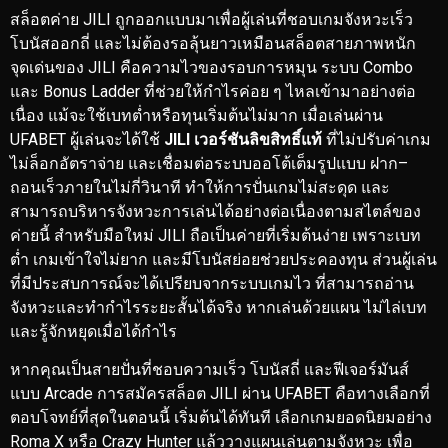
สล็อตค่าย JILI ถูกออกแบบมาเพื่อผู้เล่นที่ชอบเกมจังหวะเร็ว
โบนัสออกถี่ และไม่ต้องรอลุ้นยาวเหมือนสล็อตสายภาพหนัก
จุดเด่นของ JILI คือความไวของรอบการหมุน ระบบ Combo
และ Bonus Ladder ที่ช่วยให้กำไรค่อย ๆ ไหลเข้ามาอย่างต่อ
เนื่อง แม้จะใช้เบทต่ำหรือทุนเริ่มต้นไม่มาก
เมื่อเล่นผ่าน
UFABET ผู้เล่นจะได้ใช้
JILI เวอร์ชันลิขสิทธิ์แท้
ที่ไม่ปรับค่าเกม
ไม่ล็อกอัตราจ่าย และเชื่อมต่อระบบออโต้เต็มรูปแบบ ฝาก–
ถอนเร็วภายในไม่กี่วินาที ทำให้การปั่นเกมไม่สะดุด และ
สามารถบริหารจังหวะการเล่นได้อย่างต่อเนื่องตามสไตล์ของ
ค่ายนี้
สำหรับมือใหม่ JILI ถือเป็นค่ายที่เริ่มต้นง่าย เพราะเบท
ต่ำ เกมเข้าใจไม่ยาก และมีโบนัสย่อยช่วยประคองทุน ส่วนผู้เล่น
ที่มีประสบการณ์จะได้เปรียบจากระบบเกมไว ที่สามารถอ่าน
จังหวะและทำกำไรระยะสั้นได้จริง หากเล่นด้วยแผน ไม่ไล่เบท
และรู้จักหยุดเมื่อได้กำไร
หากคุณเป็นสายปั่นที่ชอบความเร็ว โบนัสถี่ และฟีเจอร์มันส์
แบบ Arcade การสมัครสล็อต JILI ผ่าน UFABET คือทางเลือกที่
ตอบโจทย์ที่สุดในตอนนี้ เริ่มต้นได้ทันที เลือกเกมยอดนิยมอย่าง
Roma X หรือ Crazy Hunter แล้ววางแผนเล่นตามจังหวะ เพื่อ