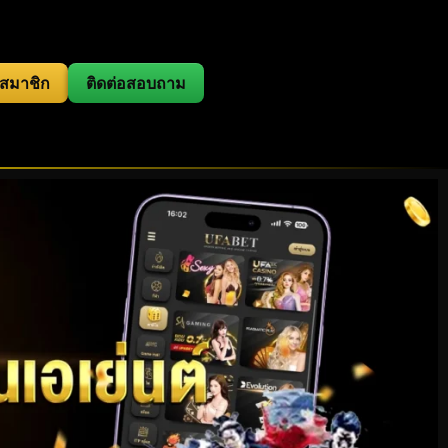
สมาชิก
ติดต่อสอบถาม