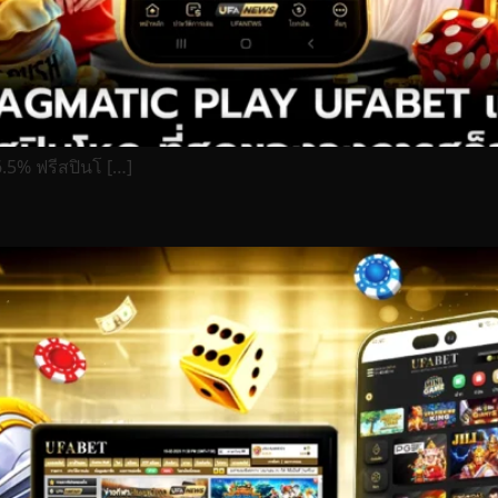
.5% ฟรีสปินโ […]