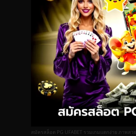
สมัครสล็อต PG UFABET รวมเกมแตกง่าย ภาพสวย 3