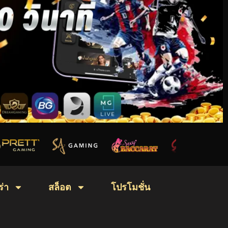
่า
สล็อต
โปรโมชั่น